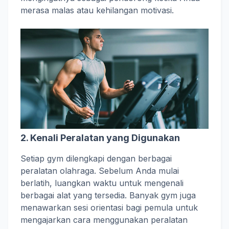
merasa malas atau kehilangan motivasi.
2. Kenali Peralatan yang Digunakan
Setiap gym dilengkapi dengan berbagai
peralatan olahraga. Sebelum Anda mulai
berlatih, luangkan waktu untuk mengenali
berbagai alat yang tersedia. Banyak gym juga
menawarkan sesi orientasi bagi pemula untuk
mengajarkan cara menggunakan peralatan