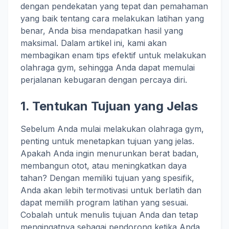
dengan pendekatan yang tepat dan pemahaman
yang baik tentang cara melakukan latihan yang
benar, Anda bisa mendapatkan hasil yang
maksimal. Dalam artikel ini, kami akan
membagikan enam tips efektif untuk melakukan
olahraga gym, sehingga Anda dapat memulai
perjalanan kebugaran dengan percaya diri.
1. Tentukan Tujuan yang Jelas
Sebelum Anda mulai melakukan olahraga gym,
penting untuk menetapkan tujuan yang jelas.
Apakah Anda ingin menurunkan berat badan,
membangun otot, atau meningkatkan daya
tahan? Dengan memiliki tujuan yang spesifik,
Anda akan lebih termotivasi untuk berlatih dan
dapat memilih program latihan yang sesuai.
Cobalah untuk menulis tujuan Anda dan tetap
mengingatnya sebagai pendorong ketika Anda