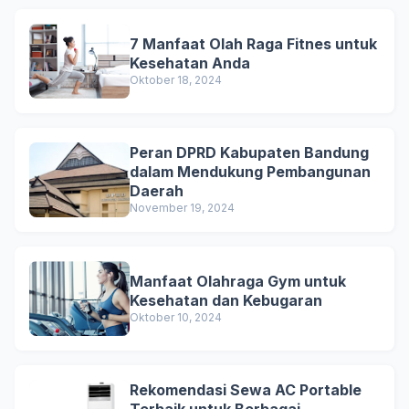
7 Manfaat Olah Raga Fitnes untuk
Kesehatan Anda
Oktober 18, 2024
Peran DPRD Kabupaten Bandung
dalam Mendukung Pembangunan
Daerah
November 19, 2024
Manfaat Olahraga Gym untuk
Kesehatan dan Kebugaran
Oktober 10, 2024
Rekomendasi Sewa AC Portable