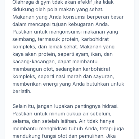
Olahraga di gym tidak akan efektif jika tidak
didukung oleh pola makan yang sehat.
Makanan yang Anda konsumsi berperan besar
dalam mencapai tujuan kebugaran Anda.
Pastikan untuk mengonsumsi makanan yang
seimbang, termasuk protein, karbohidrat
kompleks, dan lemak sehat. Makanan yang
kaya akan protein, seperti ayam, ikan, dan
kacang-kacangan, dapat membantu
membangun otot, sedangkan karbohidrat
kompleks, seperti nasi merah dan sayuran,
memberikan energi yang Anda butuhkan untuk
berlatih.
Selain itu, jangan lupakan pentingnya hidrasi.
Pastikan untuk minum cukup air sebelum,
selama, dan setelah latihan. Air tidak hanya
membantu menghidrasi tubuh Anda, tetapi juga
mendukung fungsi otot dan pemulihan. Jika