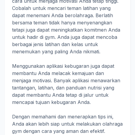
cara untuk menjaga motivasi Anda tetap tinggi.
Cobalah untuk mencari teman latihan yang
dapat menemani Anda berolahraga. Berlatih
bersama teman tidak hanya menyenangkan
tetapi juga dapat meningkatkan komitmen Anda
untuk hadir di gym. Anda juga dapat mencoba
berbagai jenis latihan dan kelas untuk
menemukan yang paling Anda nikmati.
Menggunakan aplikasi kebugaran juga dapat
membantu Anda melacak kemajuan dan
menjaga motivasi. Banyak aplikasi menawarkan
tantangan, latihan, dan panduan nutrisi yang
dapat membantu Anda tetap di jalur untuk
mencapai tujuan kebugaran Anda.
Dengan memahami dan menerapkan tips ini,
Anda akan lebih siap untuk melakukan olahraga
gym dengan cara yang aman dan efektif.