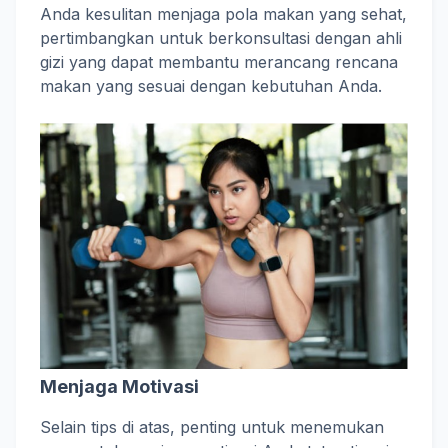
Anda kesulitan menjaga pola makan yang sehat,
pertimbangkan untuk berkonsultasi dengan ahli
gizi yang dapat membantu merancang rencana
makan yang sesuai dengan kebutuhan Anda.
Menjaga Motivasi
Selain tips di atas, penting untuk menemukan