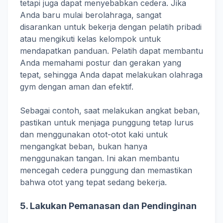
tetapi juga dapat menyebabkan cedera. Jika
Anda baru mulai berolahraga, sangat
disarankan untuk bekerja dengan pelatih pribadi
atau mengikuti kelas kelompok untuk
mendapatkan panduan. Pelatih dapat membantu
Anda memahami postur dan gerakan yang
tepat, sehingga Anda dapat melakukan olahraga
gym dengan aman dan efektif.
Sebagai contoh, saat melakukan angkat beban,
pastikan untuk menjaga punggung tetap lurus
dan menggunakan otot-otot kaki untuk
mengangkat beban, bukan hanya
menggunakan tangan. Ini akan membantu
mencegah cedera punggung dan memastikan
bahwa otot yang tepat sedang bekerja.
5. Lakukan Pemanasan dan Pendinginan