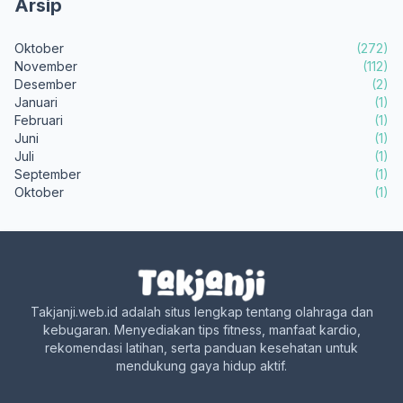
Arsip
Oktober
(272)
November
(112)
Desember
(2)
Januari
(1)
Februari
(1)
Juni
(1)
Juli
(1)
September
(1)
Oktober
(1)
Takjanji.web.id adalah situs lengkap tentang olahraga dan
kebugaran. Menyediakan tips fitness, manfaat kardio,
rekomendasi latihan, serta panduan kesehatan untuk
mendukung gaya hidup aktif.