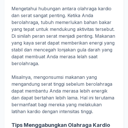
Mengetahui hubungan antara olahraga kardio
dan serat sangat penting. Ketika Anda
berolahraga, tubuh memerlukan bahan bakar
yang tepat untuk mendukung aktivitas tersebut.
Di sinilah peran serat menjadi penting. Makanan
yang kaya serat dapat memberikan energi yang
stabil dan mencegah lonjakan gula darah yang
dapat membuat Anda merasa lelah saat
berolahraga.
Misalnya, mengonsumsi makanan yang
mengandung serat tinggi sebelum berolahraga
dapat membantu Anda merasa lebih energik
dan dapat bertahan lebih lama. Hal ini terutama
bermanfaat bagi mereka yang melakukan
latihan kardio dengan intensitas tinggi.
Tips Menggabungkan Olahraga Kardio