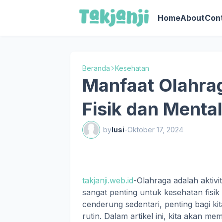
Home
About
Con
Beranda
Kesehatan
Manfaat Olahra
Fisik dan Menta
by
lusi
-
Oktober 17, 2024
takjanji.web.id
-Olahraga adalah aktiv
sangat penting untuk kesehatan fisi
cenderung sedentari, penting bagi k
rutin. Dalam artikel ini, kita akan m