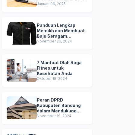
Terhapus
Januari 06, 2025
Panduan Lengkap
Memilih dan Membuat
Baju Seragam
Berkualitas
November 26, 2024
7 Manfaat Olah Raga
Fitnes untuk
Kesehatan Anda
Oktober 18, 2024
Peran DPRD
Kabupaten Bandung
dalam Mendukung
Pembangunan Daerah
November 19, 2024