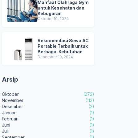
Manfaat Olahraga Gym
untuk Kesehatan dan
Kebugaran
Oktober 10, 2024
Rekomendasi Sewa AC
Portable Terbaik untuk
Berbagai Kebutuhan
Desember 10, 2024
Arsip
Oktober
(272)
November
(112)
Desember
(2)
Januari
(1)
Februari
(1)
Juni
(1)
Juli
(1)
September
(1)