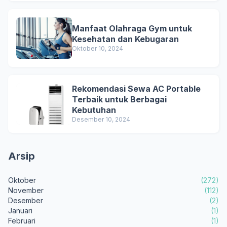
Manfaat Olahraga Gym untuk
Kesehatan dan Kebugaran
Oktober 10, 2024
Rekomendasi Sewa AC Portable
Terbaik untuk Berbagai
Kebutuhan
Desember 10, 2024
Arsip
Oktober
(272)
November
(112)
Desember
(2)
Januari
(1)
Februari
(1)