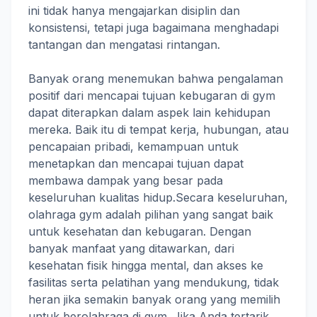
ini tidak hanya mengajarkan disiplin dan
konsistensi, tetapi juga bagaimana menghadapi
tantangan dan mengatasi rintangan.
Banyak orang menemukan bahwa pengalaman
positif dari mencapai tujuan kebugaran di gym
dapat diterapkan dalam aspek lain kehidupan
mereka. Baik itu di tempat kerja, hubungan, atau
pencapaian pribadi, kemampuan untuk
menetapkan dan mencapai tujuan dapat
membawa dampak yang besar pada
keseluruhan kualitas hidup.Secara keseluruhan,
olahraga gym adalah pilihan yang sangat baik
untuk kesehatan dan kebugaran. Dengan
banyak manfaat yang ditawarkan, dari
kesehatan fisik hingga mental, dan akses ke
fasilitas serta pelatihan yang mendukung, tidak
heran jika semakin banyak orang yang memilih
untuk berolahraga di gym. Jika Anda tertarik