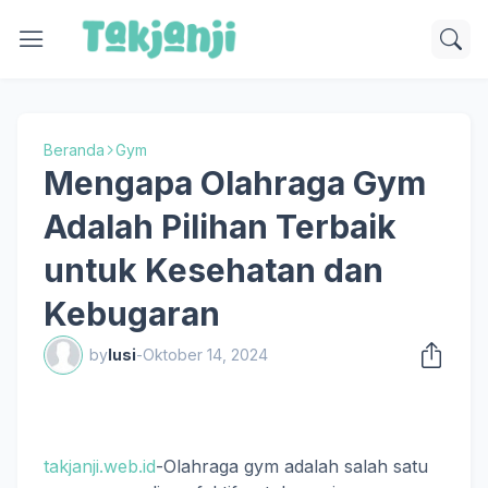
Beranda
Gym
Mengapa Olahraga Gym
Adalah Pilihan Terbaik
untuk Kesehatan dan
Kebugaran
by
lusi
-
Oktober 14, 2024
takjanji.web.id
-Olahraga gym adalah salah satu