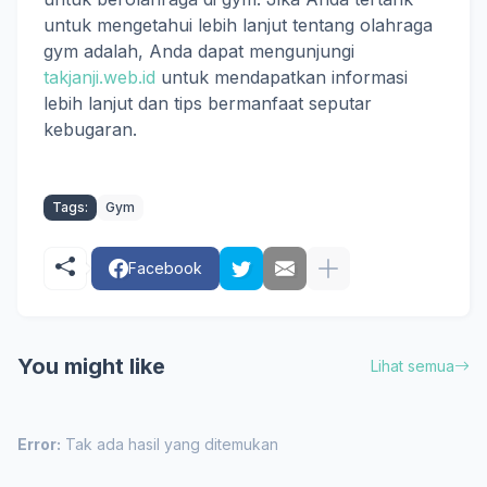
untuk mengetahui lebih lanjut tentang olahraga
gym adalah, Anda dapat mengunjungi
takjanji.web.id
untuk mendapatkan informasi
lebih lanjut dan tips bermanfaat seputar
kebugaran.
Tags:
Gym
Facebook
You might like
Lihat semua
Error:
Tak ada hasil yang ditemukan