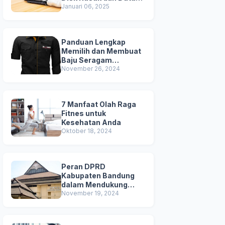
Terhapus
Januari 06, 2025
Panduan Lengkap
Memilih dan Membuat
Baju Seragam
Berkualitas
November 26, 2024
7 Manfaat Olah Raga
Fitnes untuk
Kesehatan Anda
Oktober 18, 2024
Peran DPRD
Kabupaten Bandung
dalam Mendukung
Pembangunan Daerah
November 19, 2024