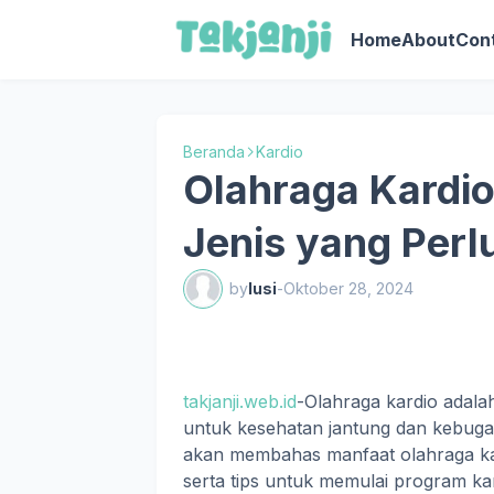
Home
About
Con
Beranda
Kardio
Olahraga Kardio
Jenis yang Perl
by
lusi
-
Oktober 28, 2024
takjanji.web.id
-Olahraga kardio adalah 
untuk kesehatan jantung dan kebugara
akan membahas manfaat olahraga kard
serta tips untuk memulai program kar