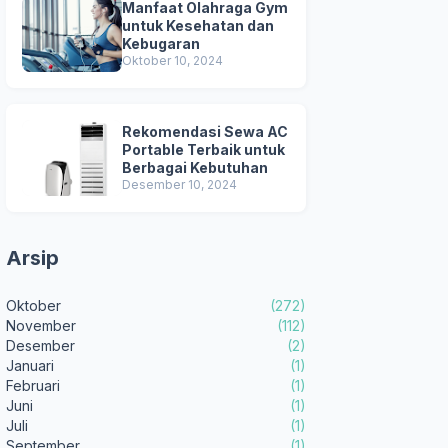
Manfaat Olahraga Gym
untuk Kesehatan dan
Kebugaran
Oktober 10, 2024
Rekomendasi Sewa AC
Portable Terbaik untuk
Berbagai Kebutuhan
Desember 10, 2024
Arsip
Oktober
(272)
November
(112)
Desember
(2)
Januari
(1)
Februari
(1)
Juni
(1)
Juli
(1)
September
(1)