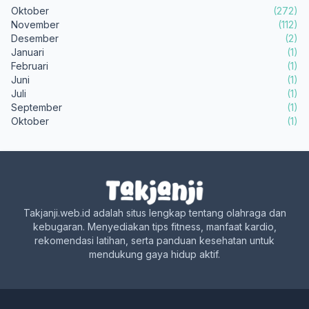
Oktober
(272)
November
(112)
Desember
(2)
Januari
(1)
Februari
(1)
Juni
(1)
Juli
(1)
September
(1)
Oktober
(1)
Takjanji.web.id adalah situs lengkap tentang olahraga dan
kebugaran. Menyediakan tips fitness, manfaat kardio,
rekomendasi latihan, serta panduan kesehatan untuk
mendukung gaya hidup aktif.