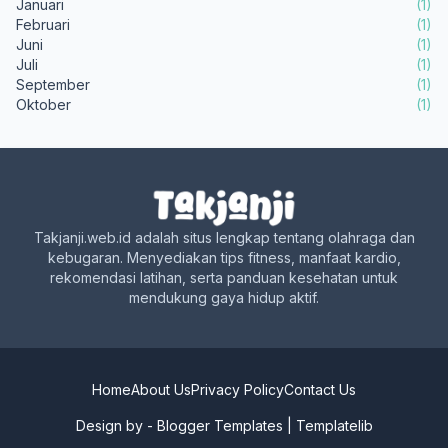
Januari
(1)
Februari
(1)
Juni
(1)
Juli
(1)
September
(1)
Oktober
(1)
Takjanji.web.id adalah situs lengkap tentang olahraga dan
kebugaran. Menyediakan tips fitness, manfaat kardio,
rekomendasi latihan, serta panduan kesehatan untuk
mendukung gaya hidup aktif.
Home
About Us
Privacy Policy
Contact Us
Design by -
Blogger Templates
|
Templatelib