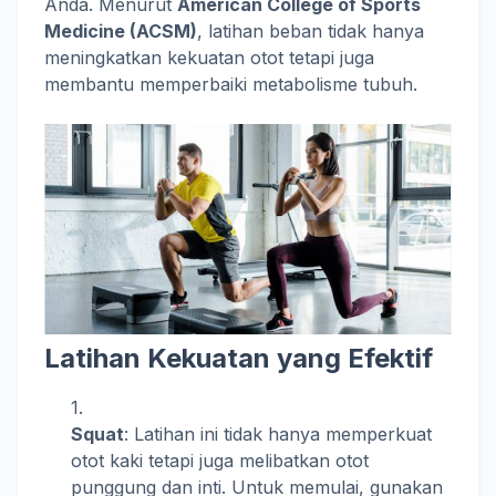
Anda. Menurut
American College of Sports
Medicine (ACSM)
, latihan beban tidak hanya
meningkatkan kekuatan otot tetapi juga
membantu memperbaiki metabolisme tubuh.
Latihan Kekuatan yang Efektif
Squat
: Latihan ini tidak hanya memperkuat
otot kaki tetapi juga melibatkan otot
punggung dan inti. Untuk memulai, gunakan