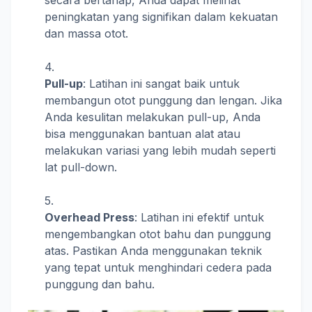
peningkatan yang signifikan dalam kekuatan
dan massa otot.
Pull-up
: Latihan ini sangat baik untuk
membangun otot punggung dan lengan. Jika
Anda kesulitan melakukan pull-up, Anda
bisa menggunakan bantuan alat atau
melakukan variasi yang lebih mudah seperti
lat pull-down.
Overhead Press
: Latihan ini efektif untuk
mengembangkan otot bahu dan punggung
atas. Pastikan Anda menggunakan teknik
yang tepat untuk menghindari cedera pada
punggung dan bahu.