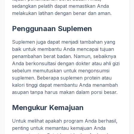
sedangkan pelatih dapat memastikan Anda
melakukan latihan dengan benar dan aman.
Penggunaan Suplemen
Suplemen juga dapat menjadi tambahan yang
baik untuk membantu Anda mencapai tujuan
penambahan berat badan. Namun, sebaiknya
Anda berkonsultasi dengan dokter atau ahli gizi
sebelum memutuskan untuk mengonsumsi
suplemen. Beberapa suplemen protein atau
kalori tinggi dapat membantu Anda menambah
asupan tanpa harus makan dalam porsi besar.
Mengukur Kemajuan
Untuk melihat apakah program Anda berhasil,
penting untuk memantau kemajuan Anda