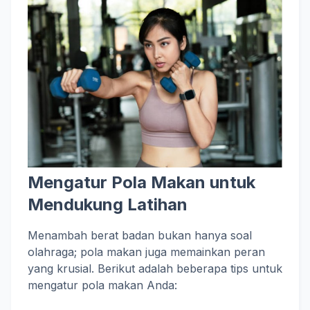
Mengatur Pola Makan untuk
Mendukung Latihan
Menambah berat badan bukan hanya soal
olahraga; pola makan juga memainkan peran
yang krusial. Berikut adalah beberapa tips untuk
mengatur pola makan Anda: