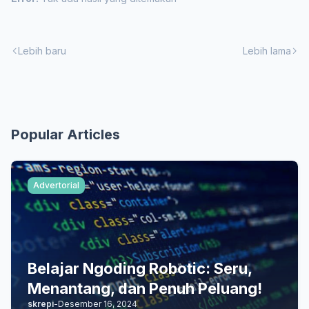
Lebih baru
Lebih lama
Popular Articles
Advertorial
Belajar Ngoding Robotic: Seru,
Menantang, dan Penuh Peluang!
skrepi
-
Desember 16, 2024