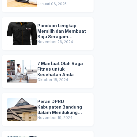
Terhapus
Januari 06, 2025
Panduan Lengkap
Memilih dan Membuat
Baju Seragam
Berkualitas
November 26, 2024
7 Manfaat Olah Raga
Fitnes untuk
Kesehatan Anda
Oktober 18, 2024
Peran DPRD
Kabupaten Bandung
dalam Mendukung
Pembangunan Daerah
November 19, 2024