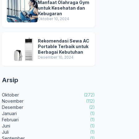
Manfaat Olahraga Gym
untuk Kesehatan dan
Kebugaran
Oktober 10, 2024
Rekomendasi Sewa AC
Portable Terbaik untuk
Berbagai Kebutuhan
Desember 10, 2024
Arsip
Oktober
(272)
November
(112)
Desember
(2)
Januari
(1)
Februari
(1)
Juni
(1)
Juli
(1)
September
(1)