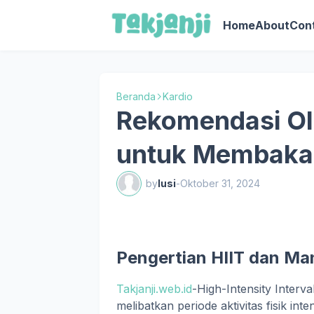
Home
About
Con
Beranda
Kardio
Rekomendasi Ol
untuk Membakar
by
lusi
-
Oktober 31, 2024
Pengertian HIIT dan Ma
Takjanji.web.id
-High-Intensity Interva
melibatkan periode aktivitas fisik inten