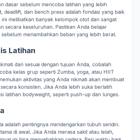
an dasar sebelum mencoba latihan yang lebih
t, deadlift, dan bench press adalah fondasi yang baik
ini melibatkan banyak kelompok otot dan sangat
n secara keseluruhan. Pastikan Anda belajar
r sebelum menambahkan beban yang lebih berat.
is Latihan
mati dan sesuai dengan tujuan Anda, cobalah
ncoba kelas grup seperti Zumba, yoga, atau HIIT
 Menemukan aktivitas yang Anda nikmati akan membuat
 secara konsisten. Jika Anda lebih suka berlatih
si latihan bodyweight, seperti push-up dan lunges.
da
la adalah pentingnya mendengarkan tubuh sendiri.
tama di awal. Jika Anda merasa sakit atau lelah,
sinyal ini bisa menyebabkan cedera. Beri waktu bagi