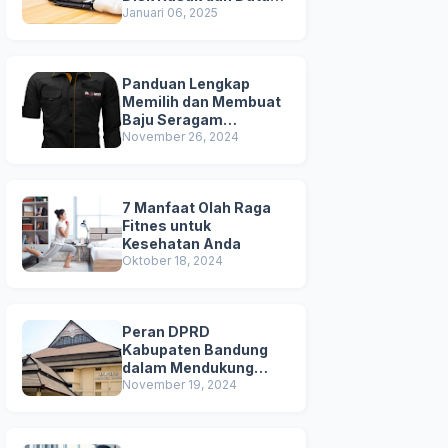
Terhapus
Januari 06, 2025
Panduan Lengkap
Memilih dan Membuat
Baju Seragam
Berkualitas
November 26, 2024
7 Manfaat Olah Raga
Fitnes untuk
Kesehatan Anda
Oktober 18, 2024
Peran DPRD
Kabupaten Bandung
dalam Mendukung
Pembangunan Daerah
November 19, 2024