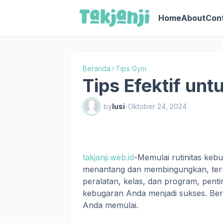
Home
About
Con
Beranda
Tips Gym
Tips Efektif un
by
lusi
-
Oktober 24, 2024
takjanji.web.id
-Memulai rutinitas keb
menantang dan membingungkan, teru
peralatan, kelas, dan program, pentin
kebugaran Anda menjadi sukses. Beri
Anda memulai.