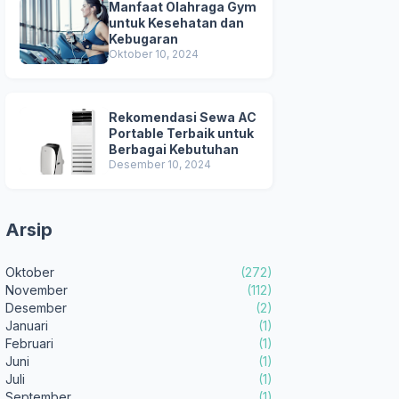
Manfaat Olahraga Gym
untuk Kesehatan dan
Kebugaran
Oktober 10, 2024
Rekomendasi Sewa AC
Portable Terbaik untuk
Berbagai Kebutuhan
Desember 10, 2024
Arsip
Oktober
(272)
November
(112)
Desember
(2)
Januari
(1)
Februari
(1)
Juni
(1)
Juli
(1)
September
(1)