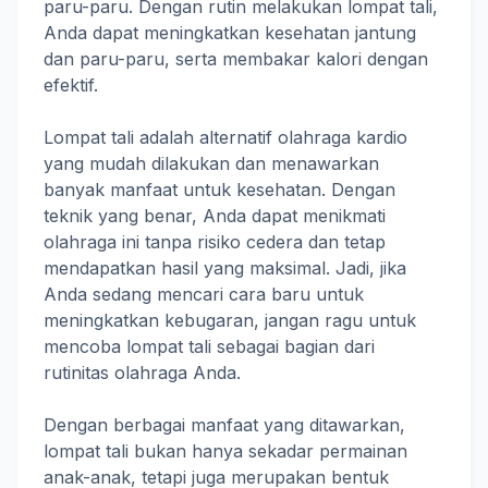
paru-paru. Dengan rutin melakukan lompat tali,
Anda dapat meningkatkan kesehatan jantung
dan paru-paru, serta membakar kalori dengan
efektif.
Lompat tali adalah alternatif olahraga kardio
yang mudah dilakukan dan menawarkan
banyak manfaat untuk kesehatan. Dengan
teknik yang benar, Anda dapat menikmati
olahraga ini tanpa risiko cedera dan tetap
mendapatkan hasil yang maksimal. Jadi, jika
Anda sedang mencari cara baru untuk
meningkatkan kebugaran, jangan ragu untuk
mencoba lompat tali sebagai bagian dari
rutinitas olahraga Anda.
Dengan berbagai manfaat yang ditawarkan,
lompat tali bukan hanya sekadar permainan
anak-anak, tetapi juga merupakan bentuk