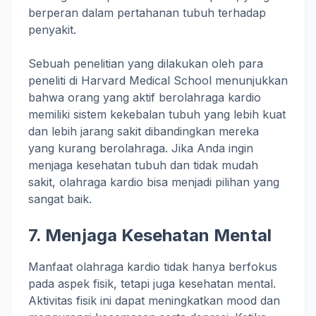
berperan dalam pertahanan tubuh terhadap
penyakit.
Sebuah penelitian yang dilakukan oleh para
peneliti di Harvard Medical School menunjukkan
bahwa orang yang aktif berolahraga kardio
memiliki sistem kekebalan tubuh yang lebih kuat
dan lebih jarang sakit dibandingkan mereka
yang kurang berolahraga. Jika Anda ingin
menjaga kesehatan tubuh dan tidak mudah
sakit, olahraga kardio bisa menjadi pilihan yang
sangat baik.
7. Menjaga Kesehatan Mental
Manfaat olahraga kardio tidak hanya berfokus
pada aspek fisik, tetapi juga kesehatan mental.
Aktivitas fisik ini dapat meningkatkan mood dan