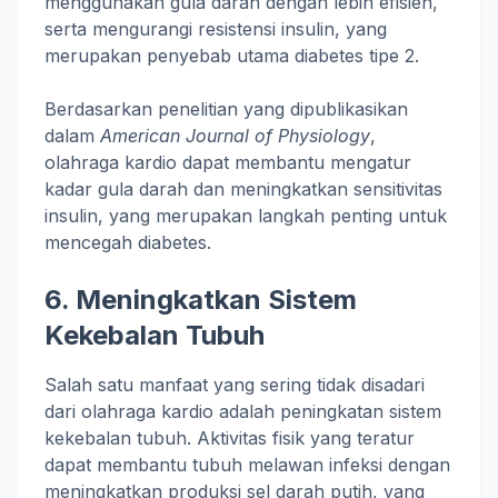
menggunakan gula darah dengan lebih efisien,
serta mengurangi resistensi insulin, yang
merupakan penyebab utama diabetes tipe 2.
Berdasarkan penelitian yang dipublikasikan
dalam
American Journal of Physiology
,
olahraga kardio dapat membantu mengatur
kadar gula darah dan meningkatkan sensitivitas
insulin, yang merupakan langkah penting untuk
mencegah diabetes.
6. Meningkatkan Sistem
Kekebalan Tubuh
Salah satu manfaat yang sering tidak disadari
dari olahraga kardio adalah peningkatan sistem
kekebalan tubuh. Aktivitas fisik yang teratur
dapat membantu tubuh melawan infeksi dengan
meningkatkan produksi sel darah putih, yang