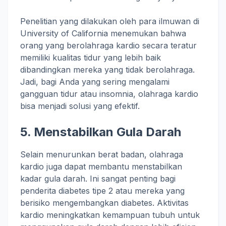
Penelitian yang dilakukan oleh para ilmuwan di
University of California menemukan bahwa
orang yang berolahraga kardio secara teratur
memiliki kualitas tidur yang lebih baik
dibandingkan mereka yang tidak berolahraga.
Jadi, bagi Anda yang sering mengalami
gangguan tidur atau insomnia, olahraga kardio
bisa menjadi solusi yang efektif.
5. Menstabilkan Gula Darah
Selain menurunkan berat badan, olahraga
kardio juga dapat membantu menstabilkan
kadar gula darah. Ini sangat penting bagi
penderita diabetes tipe 2 atau mereka yang
berisiko mengembangkan diabetes. Aktivitas
kardio meningkatkan kemampuan tubuh untuk