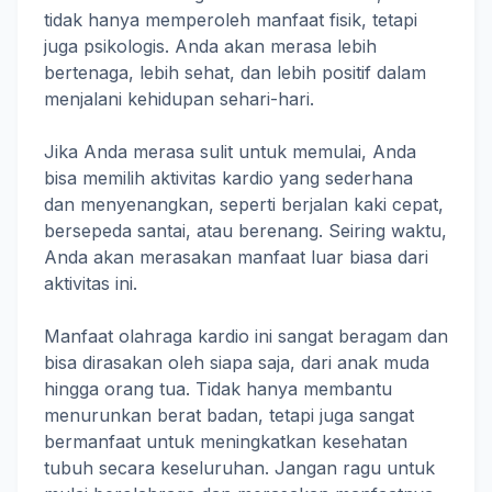
tidak hanya memperoleh manfaat fisik, tetapi
juga psikologis. Anda akan merasa lebih
bertenaga, lebih sehat, dan lebih positif dalam
menjalani kehidupan sehari-hari.
Jika Anda merasa sulit untuk memulai, Anda
bisa memilih aktivitas kardio yang sederhana
dan menyenangkan, seperti berjalan kaki cepat,
bersepeda santai, atau berenang. Seiring waktu,
Anda akan merasakan manfaat luar biasa dari
aktivitas ini.
Manfaat olahraga kardio ini sangat beragam dan
bisa dirasakan oleh siapa saja, dari anak muda
hingga orang tua. Tidak hanya membantu
menurunkan berat badan, tetapi juga sangat
bermanfaat untuk meningkatkan kesehatan
tubuh secara keseluruhan. Jangan ragu untuk