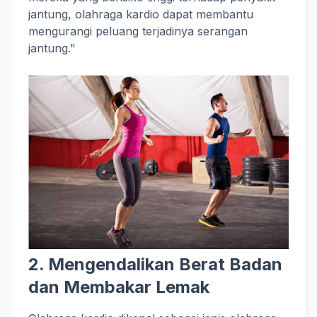
jantung, olahraga kardio dapat membantu
mengurangi peluang terjadinya serangan
jantung."
2. Mengendalikan Berat Badan
dan Membakar Lemak