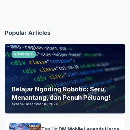
Popular Articles
Advertorial
Belajar Ngoding Robotic: Seru,
Menantang, dan Penuh Peluang!
skrepi
-
Desember 16, 2024
Top Up DM Mobile Legends Harga