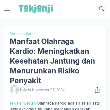
Beranda
Kardio
Manfaat Olahraga
Kardio: Meningkatkan
Kesehatan Jantung dan
Menurunkan Risiko
Penyakit
by
lusi
-
November 07, 2024
takjanji.web.id
-Olahraga kardio adalah salah satu
jenis aktivitas fisik yang melibatkan gerakan