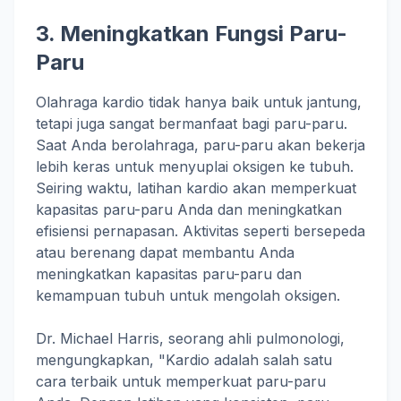
3. Meningkatkan Fungsi Paru-
Paru
Olahraga kardio tidak hanya baik untuk jantung,
tetapi juga sangat bermanfaat bagi paru-paru.
Saat Anda berolahraga, paru-paru akan bekerja
lebih keras untuk menyuplai oksigen ke tubuh.
Seiring waktu, latihan kardio akan memperkuat
kapasitas paru-paru Anda dan meningkatkan
efisiensi pernapasan. Aktivitas seperti bersepeda
atau berenang dapat membantu Anda
meningkatkan kapasitas paru-paru dan
kemampuan tubuh untuk mengolah oksigen.
Dr. Michael Harris, seorang ahli pulmonologi,
mengungkapkan, "Kardio adalah salah satu
cara terbaik untuk memperkuat paru-paru