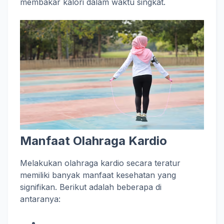
membakar kalori dalam waktu singkat.
Manfaat Olahraga Kardio
Melakukan olahraga kardio secara teratur
memiliki banyak manfaat kesehatan yang
signifikan. Berikut adalah beberapa di
antaranya: