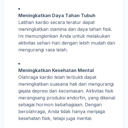
Meningkatkan Daya Tahan Tubuh
Latihan kardio secara teratur dapat
meningkatkan stamina dan daya tahan fisik.
Ini memungkinkan Anda untuk melakukan
aktivitas sehari-hari dengan lebih mudah dan
mengurangi rasa lelah.
Meningkatkan Kesehatan Mental
Olahraga kardio telah terbukti dapat
meningkatkan suasana hati dan mengurangi
gejala depresi dan kecemasan. Aktivitas fisik
merangsang produksi endorfin, yang dikenal
sebagai hormon kebahagiaan. Dengan
berolahraga, Anda tidak hanya menjaga
kesehatan fisik, tetapi juga mental.