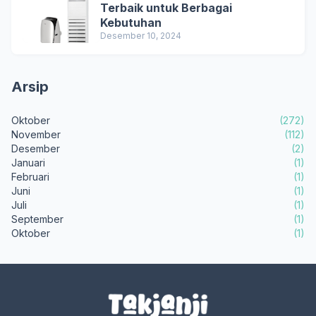
Terbaik untuk Berbagai
Kebutuhan
Desember 10, 2024
Arsip
Oktober
(272)
November
(112)
Desember
(2)
Januari
(1)
Februari
(1)
Juni
(1)
Juli
(1)
September
(1)
Oktober
(1)