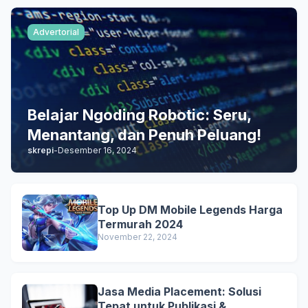
Advertorial
Belajar Ngoding Robotic: Seru,
Menantang, dan Penuh Peluang!
skrepi
-
Desember 16, 2024
Top Up DM Mobile Legends Harga
Termurah 2024
November 22, 2024
Jasa Media Placement: Solusi
Tepat untuk Publikasi &