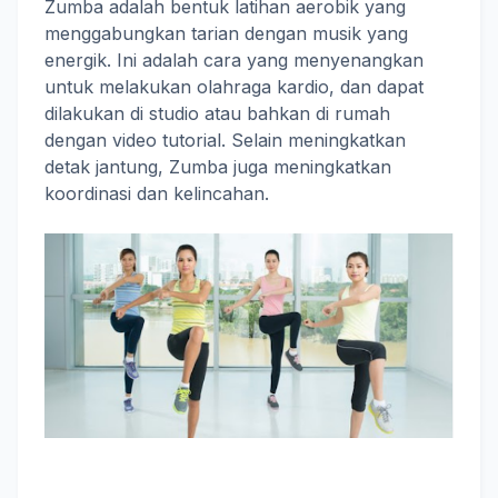
Zumba adalah bentuk latihan aerobik yang
menggabungkan tarian dengan musik yang
energik. Ini adalah cara yang menyenangkan
untuk melakukan olahraga kardio, dan dapat
dilakukan di studio atau bahkan di rumah
dengan video tutorial. Selain meningkatkan
detak jantung, Zumba juga meningkatkan
koordinasi dan kelincahan.