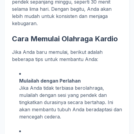
pendek sepanjang minggu, seperti 30 menit
selama lima hari. Dengan begitu, Anda akan
lebih mudah untuk konsisten dan menjaga
kebugaran.
Cara Memulai Olahraga Kardio
Jika Anda baru memulai, berikut adalah
beberapa tips untuk membantu Anda:
Mulailah dengan Perlahan
Jika Anda tidak terbiasa berolahraga,
mulailah dengan sesi yang pendek dan
tingkatkan durasinya secara bertahap. Ini
akan membantu tubuh Anda beradaptasi dan
mencegah cedera.