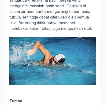
sangat baik, terutama bagi mereka yang
mengalami masalah pada sendi. Gerakan di
dalam air membantu mengurangi beban pada
tubuh, sehingga dapat dilakukan oleh semua
usia. Berenang tidak hanya membantu
membakar kalori, tetapi juga menguatkan otot.
Zumba