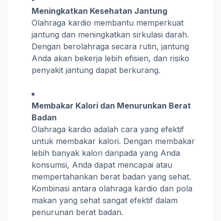
Meningkatkan Kesehatan Jantung
Olahraga kardio membantu memperkuat
jantung dan meningkatkan sirkulasi darah.
Dengan berolahraga secara rutin, jantung
Anda akan bekerja lebih efisien, dan risiko
penyakit jantung dapat berkurang.
Membakar Kalori dan Menurunkan Berat
Badan
Olahraga kardio adalah cara yang efektif
untuk membakar kalori. Dengan membakar
lebih banyak kalori daripada yang Anda
konsumsi, Anda dapat mencapai atau
mempertahankan berat badan yang sehat.
Kombinasi antara olahraga kardio dan pola
makan yang sehat sangat efektif dalam
penurunan berat badan.