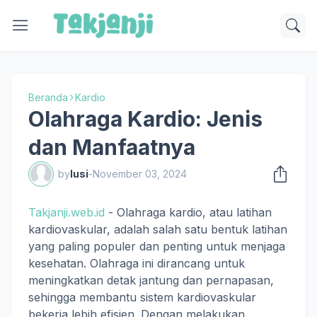
Beranda
Kardio
Olahraga Kardio: Jenis
dan Manfaatnya
by
lusi
-
November 03, 2024
Takjanji.web.id
- Olahraga kardio, atau latihan
kardiovaskular, adalah salah satu bentuk latihan
yang paling populer dan penting untuk menjaga
kesehatan. Olahraga ini dirancang untuk
meningkatkan detak jantung dan pernapasan,
sehingga membantu sistem kardiovaskular
bekerja lebih efisien. Dengan melakukan