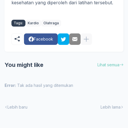
kesehatan yang diperoleh dari latihan tersebut.
Tags:
Kardio
Olahraga
Facebook
You might like
Lihat semua
Error:
Tak ada hasil yang ditemukan
Lebih baru
Lebih lama