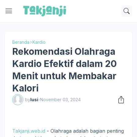
Beranda
Kardio
Rekomendasi Olahraga
Kardio Efektif dalam 20
Menit untuk Membakar
Kalori
by
lusi
-
November 03, 2024
Takjanji.web.id
- Olahraga adalah bagian penting