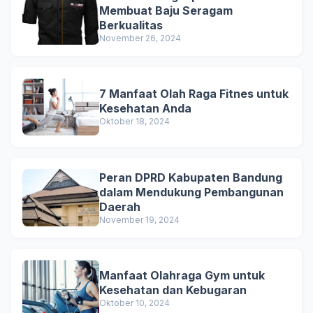
Membuat Baju Seragam
Berkualitas
November 26, 2024
7 Manfaat Olah Raga Fitnes untuk
Kesehatan Anda
Oktober 18, 2024
Peran DPRD Kabupaten Bandung
dalam Mendukung Pembangunan
Daerah
November 19, 2024
Manfaat Olahraga Gym untuk
Kesehatan dan Kebugaran
Oktober 10, 2024