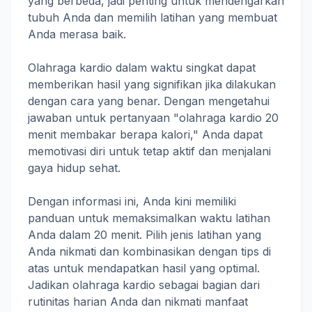
yang berbeda, jadi penting untuk mendengarkan
tubuh Anda dan memilih latihan yang membuat
Anda merasa baik.
Olahraga kardio dalam waktu singkat dapat
memberikan hasil yang signifikan jika dilakukan
dengan cara yang benar. Dengan mengetahui
jawaban untuk pertanyaan "olahraga kardio 20
menit membakar berapa kalori," Anda dapat
memotivasi diri untuk tetap aktif dan menjalani
gaya hidup sehat.
Dengan informasi ini, Anda kini memiliki
panduan untuk memaksimalkan waktu latihan
Anda dalam 20 menit. Pilih jenis latihan yang
Anda nikmati dan kombinasikan dengan tips di
atas untuk mendapatkan hasil yang optimal.
Jadikan olahraga kardio sebagai bagian dari
rutinitas harian Anda dan nikmati manfaat