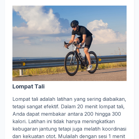
Lompat Tali
Lompat tali adalah latihan yang sering diabaikan,
tetapi sangat efektif. Dalam 20 menit lompat tali,
Anda dapat membakar antara 200 hingga 300
kalori. Latihan ini tidak hanya meningkatkan
kebugaran jantung tetapi juga melatih koordinasi
dan kekuatan otot. Mulailah dengan sesi 1 menit