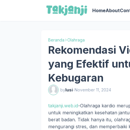
Home
About
Con
Beranda
Olahraga
Rekomendasi Vi
yang Efektif un
Kebugaran
by
lusi
-
November 11, 2024
takjanji.web.id
-Olahraga kardio merupa
untuk meningkatkan kesehatan jant
berat badan. Tidak hanya itu, olahra
mengurangi stres, dan memperbaiki kua