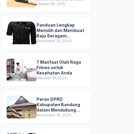
Terhapus
Januari 06, 2025
Panduan Lengkap
Memilih dan Membuat
Baju Seragam
Berkualitas
November 26, 2024
7 Manfaat Olah Raga
Fitnes untuk
Kesehatan Anda
Oktober 18, 2024
Peran DPRD
Kabupaten Bandung
dalam Mendukung
Pembangunan Daerah
November 19, 2024