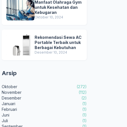
Manfaat Olahraga Gym
untuk Kesehatan dan
Kebugaran
Oktober 10, 2024
Rekomendasi Sewa AC
Portable Terbaik untuk
Berbagai Kebutuhan
Desember 10, 2024
Arsip
Oktober
(272)
November
(112)
Desember
(2)
Januari
(1)
Februari
(1)
Juni
(1)
Juli
(1)
September
(1)