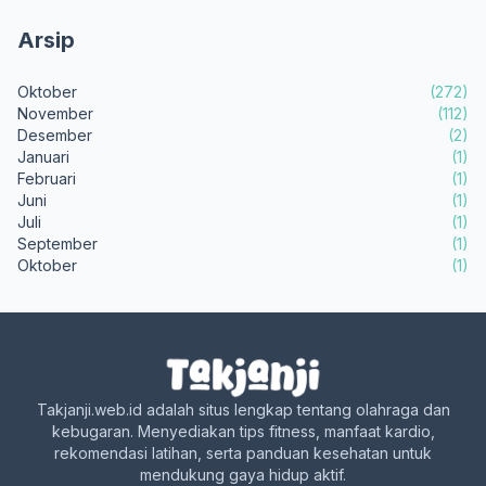
Arsip
Oktober
(272)
November
(112)
Desember
(2)
Januari
(1)
Februari
(1)
Juni
(1)
Juli
(1)
September
(1)
Oktober
(1)
Takjanji.web.id adalah situs lengkap tentang olahraga dan
kebugaran. Menyediakan tips fitness, manfaat kardio,
rekomendasi latihan, serta panduan kesehatan untuk
mendukung gaya hidup aktif.