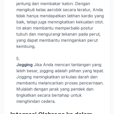
jantung dan membakar kalori. Dengan
mengikuti kelas aerobik secara teratur, Anda
tidak hanya mendapatkan latihan kardio yang
baik, tetapi juga meningkatkan kekuatan otot.
Ini akan membantu memperbaiki postur
tubuh dan mengurangi tekanan pada perut,
yang dapat membantu meringankan perut
kembung.
Jogging
Jika Anda mencari tantangan yang
lebih besar, jogging adalah pilihan yang tepat.
Jogging meningkatkan sirkulasi darah dan
membantu melancarkan proses pencernaan.
Mulailah dengan jarak yang pendek dan
tingkatkan secara bertahap untuk
menghindari cedera.