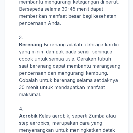
membantu mengurangi ketegangan di perut.
Bersepeda selama 30-45 menit dapat
memberikan manfaat besar bagi kesehatan
pencernaan Anda.
Berenang
Berenang adalah olahraga kardio
yang minim dampak pada sendi, sehingga
cocok untuk semua usia. Gerakan tubuh
saat berenang dapat membantu merangsang
pencernaan dan mengurangi kembung.
Cobalah untuk berenang selama setidaknya
30 menit untuk mendapatkan manfaat
maksimal.
Aerobik
Kelas aerobik, seperti Zumba atau
step aerobics, merupakan cara yang
menyenangkan untuk meningkatkan detak