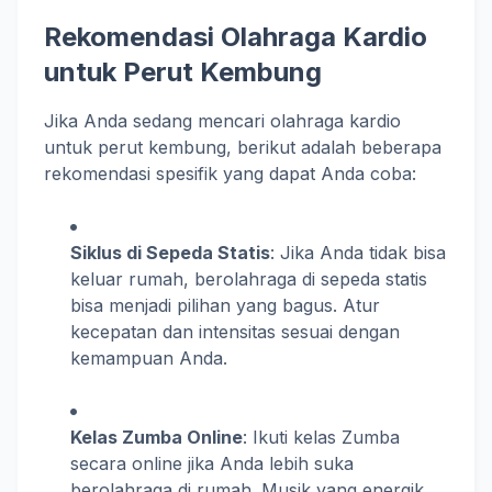
Rekomendasi Olahraga Kardio
untuk Perut Kembung
Jika Anda sedang mencari olahraga kardio
untuk perut kembung, berikut adalah beberapa
rekomendasi spesifik yang dapat Anda coba:
Siklus di Sepeda Statis
: Jika Anda tidak bisa
keluar rumah, berolahraga di sepeda statis
bisa menjadi pilihan yang bagus. Atur
kecepatan dan intensitas sesuai dengan
kemampuan Anda.
Kelas Zumba Online
: Ikuti kelas Zumba
secara online jika Anda lebih suka
berolahraga di rumah. Musik yang energik