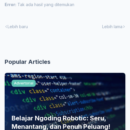
Error:
Tak ada hasil yang ditemukan
Lebih baru
Lebih lama
Popular Articles
Advertorial
Belajar Ngoding Robotic: Seru,
Menantang, dan Penuh Peluang!