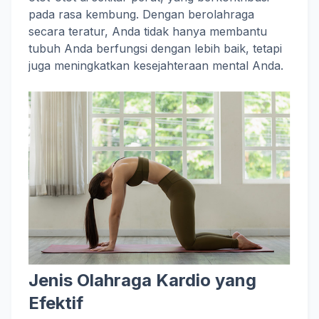
pada rasa kembung. Dengan berolahraga
secara teratur, Anda tidak hanya membantu
tubuh Anda berfungsi dengan lebih baik, tetapi
juga meningkatkan kesejahteraan mental Anda.
Jenis Olahraga Kardio yang
Efektif