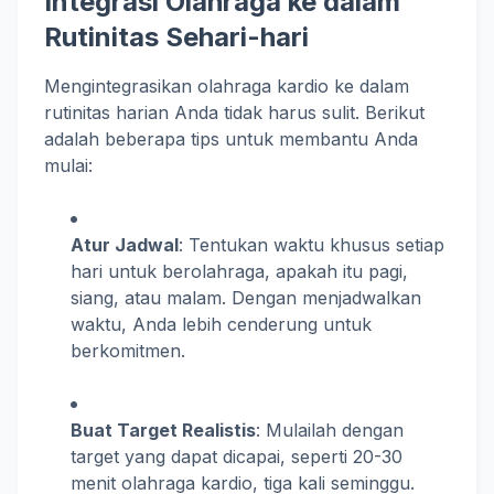
Integrasi Olahraga ke dalam
Rutinitas Sehari-hari
Mengintegrasikan olahraga kardio ke dalam
rutinitas harian Anda tidak harus sulit. Berikut
adalah beberapa tips untuk membantu Anda
mulai:
Atur Jadwal
: Tentukan waktu khusus setiap
hari untuk berolahraga, apakah itu pagi,
siang, atau malam. Dengan menjadwalkan
waktu, Anda lebih cenderung untuk
berkomitmen.
Buat Target Realistis
: Mulailah dengan
target yang dapat dicapai, seperti 20-30
menit olahraga kardio, tiga kali seminggu.