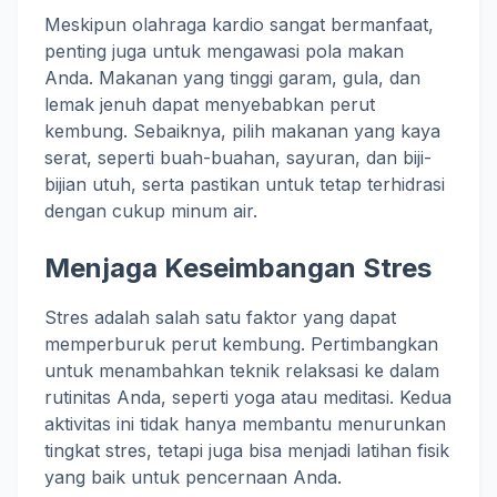
Meskipun olahraga kardio sangat bermanfaat,
penting juga untuk mengawasi pola makan
Anda. Makanan yang tinggi garam, gula, dan
lemak jenuh dapat menyebabkan perut
kembung. Sebaiknya, pilih makanan yang kaya
serat, seperti buah-buahan, sayuran, dan biji-
bijian utuh, serta pastikan untuk tetap terhidrasi
dengan cukup minum air.
Menjaga Keseimbangan Stres
Stres adalah salah satu faktor yang dapat
memperburuk perut kembung. Pertimbangkan
untuk menambahkan teknik relaksasi ke dalam
rutinitas Anda, seperti yoga atau meditasi. Kedua
aktivitas ini tidak hanya membantu menurunkan
tingkat stres, tetapi juga bisa menjadi latihan fisik
yang baik untuk pencernaan Anda.