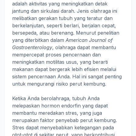
adalah aktivitas yang meningkatkan detak
jantung dan sirkulasi darah. Jenis olahraga ini
melibatkan gerakan tubuh yang teratur dan
berkelanjutan, seperti berlari, berjalan cepat,
bersepeda, atau berenang. Menurut penelitian
yang diterbitkan dalam
American Journal of
Gastroenterology
, olahraga dapat membantu
mempercepat proses pencernaan dan
meningkatkan motilitas usus, yang berarti
makanan dapat bergerak lebih efisien melalui
sistem pencernaan Anda. Hal ini sangat penting
untuk mengurangi risiko perut kembung.
Ketika Anda berolahraga, tubuh Anda
melepaskan hormon endorfin yang dapat
membantu meredakan stres, yang juga
merupakan faktor penyebab perut kembung.
Stres dapat menyebabkan ketegangan pada
otot-otot di sekitar perut, yang berkontribusi