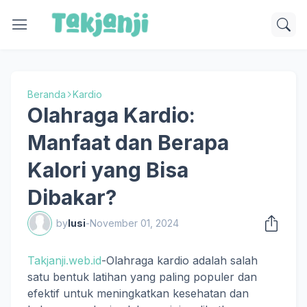
Beranda
Kardio
Olahraga Kardio:
Manfaat dan Berapa
Kalori yang Bisa
Dibakar?
by
lusi
-
November 01, 2024
Takjanji.web.id
-Olahraga kardio adalah salah
satu bentuk latihan yang paling populer dan
efektif untuk meningkatkan kesehatan dan