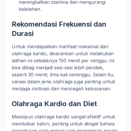
meningkatkan stamina dan mengurangi
kelelahan.
Rekomendasi Frekuensi dan
Durasi
Untuk mendapatkan manfaat maksimal dari
olahraga kardio, disarankan untuk melakukan
latihan ini setidaknya 150 menit per minggu. Ini
bisa dibagi menjadi sesi-sesi lebih pendek,
seperti 30 menit, lima kali seminggu. Selain itu,
variasi dalam jenis olahraga juga penting untuk
menjaga motivasi dan mencegah kebosanan.
Olahraga Kardio dan Diet
Meskipun olahraga kardio sangat efektif untuk
membakar kalori, penting untuk diingat bahwa
pengaturan pola makan juga memainkan peran