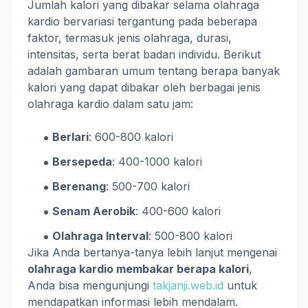
Jumlah kalori yang dibakar selama olahraga
kardio bervariasi tergantung pada beberapa
faktor, termasuk jenis olahraga, durasi,
intensitas, serta berat badan individu. Berikut
adalah gambaran umum tentang berapa banyak
kalori yang dapat dibakar oleh berbagai jenis
olahraga kardio dalam satu jam:
Berlari
: 600-800 kalori
Bersepeda
: 400-1000 kalori
Berenang
: 500-700 kalori
Senam Aerobik
: 400-600 kalori
Olahraga Interval
: 500-800 kalori
Jika Anda bertanya-tanya lebih lanjut mengenai
olahraga kardio membakar berapa kalori
,
Anda bisa mengunjungi
takjanji.web.id
untuk
mendapatkan informasi lebih mendalam.