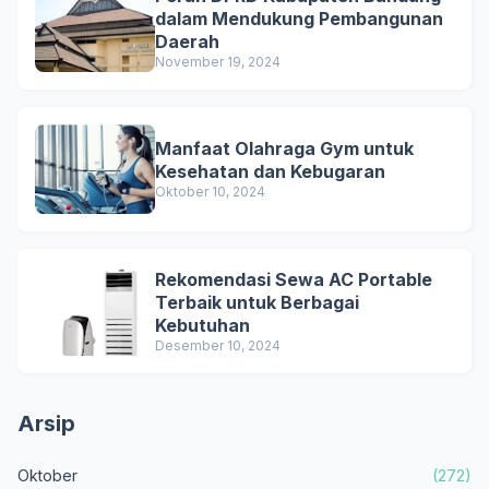
dalam Mendukung Pembangunan
Daerah
November 19, 2024
Manfaat Olahraga Gym untuk
Kesehatan dan Kebugaran
Oktober 10, 2024
Rekomendasi Sewa AC Portable
Terbaik untuk Berbagai
Kebutuhan
Desember 10, 2024
Arsip
Oktober
(272)