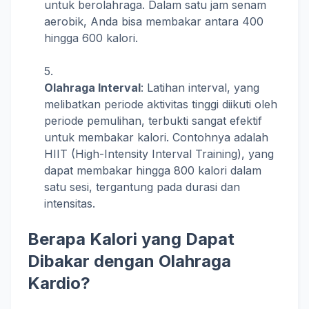
untuk berolahraga. Dalam satu jam senam
aerobik, Anda bisa membakar antara 400
hingga 600 kalori.
Olahraga Interval
: Latihan interval, yang
melibatkan periode aktivitas tinggi diikuti oleh
periode pemulihan, terbukti sangat efektif
untuk membakar kalori. Contohnya adalah
HIIT (High-Intensity Interval Training), yang
dapat membakar hingga 800 kalori dalam
satu sesi, tergantung pada durasi dan
intensitas.
Berapa Kalori yang Dapat
Dibakar dengan Olahraga
Kardio?